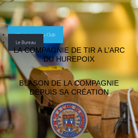
L'historique du Club
Le Bureau
LA COMPAGNIE DE TIR A L’ARC
DU HUREPOIX
BLASON DE LA COMPAGNIE
DEPUIS SA
CRÉATION