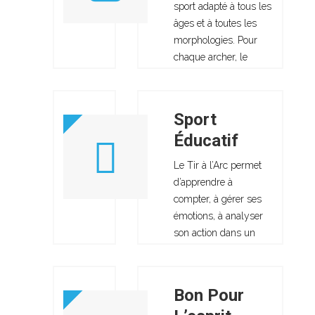
sport adapté à tous les
l’amélioration du
âges et à toutes les
système
morphologies. Pour
cardiovasculaire et à
chaque archer, le
la réadaptation à
choix de l’arc se fait en
l’effort.
fonction de sa taille et
de ses capacités
Sport
physiques. La
Éducatif
distance de tir
augmente en
Le Tir à l’Arc permet
respectant les étapes
d’apprendre à
de la progression de
compter, à gérer ses
chacun. Le club
émotions, à analyser
accueille les plus
son action dans un
jeunes en catégorie
temps imparti. Il incite
poussins à partir de
à la maîtrise de soi. Il
10 ans,
se pratique dans le
Bon Pour
respect des règles de