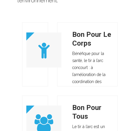
l’environnement.
Bon Pour Le
Corps
Bénéfique pour la
santé, le tir à l’arc
concourt : à
l’amélioration de la
coordination des
Label Handis
mouvements et de
l’équilibre, à
l’amélioration de ses
Bon Pour
repères dans l’espace,
" Le club a 
Tous
à un exercice
c'est merité po
musculaire
Le tir à l’arc est un
harmonieux, à