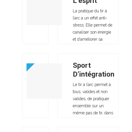
L’esprit
sécurité et de pratique,
des personnes et de
La pratique du tir à
l’environnement.
l’arc a un effet anti-
stress. Elle permet de
canaliser son énergie
et d’améliorer sa
concentration. Dans le
cadre d’une pratique
en compétition, elle
Sport
requiert maîtrise de
D’intégration
soi et une bonne
capacité à gérer ses
Le tir à l’arc permet à
émotions.
tous, valides et non
valides, de pratiquer
ensemble sur un
même pas de tir, dans
les mêmes conditions
en loisir ou en