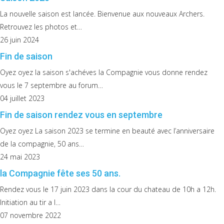
" Quand il pratique son sport, il fait corps avec son a
Il contrôle sa concentration, la distance, la tension de
La nouvelle saison est lancée. Bienvenue aux nouveaux Archers.
cor
Retrouvez les photos et…
A un instant plus rien n'existe autour de lui. il est la flèc
26 juin 2024
Fin de saison
Les premieres flèches peuvent être tirée dés 10 a
Oyez oyez la saison s'achéves la Compagnie vous donne rendez
vous le 7 septembre au forum…
04 juillet 2023
Fin de saison rendez vous en septembre
Oyez oyez La saison 2023 se termine en beauté avec l’anniversaire
de la compagnie, 50 ans…
24 mai 2023
la Compagnie fête ses 50 ans.
Rendez vous le 17 juin 2023 dans la cour du chateau de 10h a 12h.
Initiation au tir a l…
07 novembre 2022